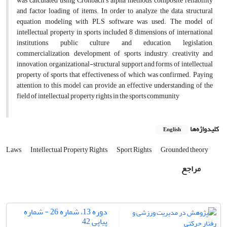
was calculated using Cronbach's alpha methods, composite reliability
and factor loading of items. In order to analyze the data, structural
equation modeling with PLS software was used. The model of
intellectual property in sports included 8 dimensions of international
institutions, public culture and education, legislation,
commercialization, development of sports industry, creativity and
innovation, organizational-structural support and forms of intellectual
property of sports that effectiveness of which was confirmed. Paying
attention to this model can provide an effective understanding of the
field of intellectual property rights in the sports community
کلیدواژه‌ها
English
Laws
Intellectual Property Rights
Sport Rights
Grounded theory
مراجع
دوره 13، شماره 26 - شماره
پیاپی 42