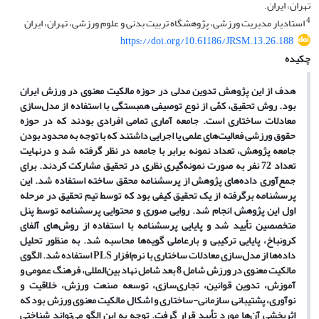
تهران، ایران.
4
استادیار مدیریت ورزشی، پژوهشگاه تربیت بدنی و علوم ورزشی، تهران، ایران
https://doi.org/10.61186/JRSM.13.26.188
چکیده
هدف از این پژوهش تدوین مدلی در حوزه مالکیت معنوی در ورزش ایران
بود. روش تحقیق، کمّی از نوع توصیفی همبستگی با استفاده از مدل‌سازی
معادلات ساختاری است. جامعه آماری تمامی افرادی بودند که در حوزه
حقوق ورزشی فعالیت‌های علمی یا اجرایی داشتند که با توجه به محدود بودن
جامعه پژوهش، تعداد نمونه برابر با جامعه در نظر گرفته شد و درنهایت
تعداد 72 نفر به صورت نمونه‌
گیری نظری در تحقیق مشارکت کردند. برای
جمع‌آوری داده‌های پژوهش از پرسشنامه محقق ساخته استفاده شد. این
پرسشنامه برگرفته از یک تحقیق کیفی بود که توسط تیم تحقیق در مرحله
اول این پژوهش انجام شد. روایی صوری و محتوایی پرسشنامه توسط پنل
متخصصین تأیید شد و پایایی پرسشنامه با استفاده از روش‌های آلفای
کرونباخ، پایایی ترکیبی و بارعاملی گویه‌ها محاسبه شد. به منظور تحلیل
داده‌ها از مدل
سازی معادلات ساختاری با نرم‌افزار
PLS
استفاده شد. الگوی
مالکیت معنوی در ورزش شامل 8 بعد شامل نهاد بین‌المللی، فرهنگ عمومی و
آموزش، تدوین قوانین، تجاری‌سازی، توسعه صنعت ورزش، خلاقیت و
نوآوری، پشتیبانی سازمانی-ساختاری و اشکال مالکیت معنوی ورزش بود که
اثربخشی آن‌ها مورد تأیید قرار گرفت. توجه به این الگو می‌تواند شناختی