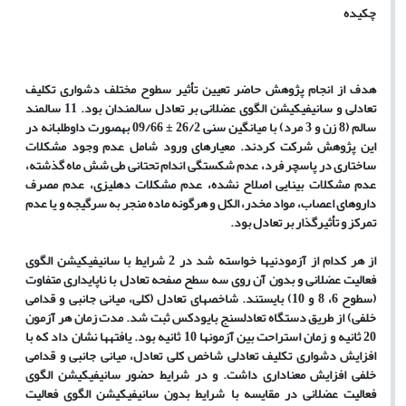
چکیده
هدف از انجام پژوهش حاضر تعیین تأثیر سطوح مختلف دشواری تکلیف
تعادلی و سانیفیکیشن الگوی عضلانی بر تعادل سالمندان بود. 11 سالمند
سالم (8 زن و 3 مرد) با میانگین سنی 26/2 ± 09/66 به‏صورت داوطلبانه در
این پژوهش شرکت کردند. معیارهای ورود شامل عدم وجود مشکلات
ساختاری در پاسچر فرد، عدم شکستگی اندام تحتانی طی شش ماه گذشته،
عدم مشکلات بینایی اصلاح نشده، عدم مشکلات دهلیزی، عدم مصرف
داروهای اعصاب، مواد مخدر، الکل و هرگونه ماده منجر به سرگیجه و یا عدم
تمرکز و تأثیرگذار بر تعادل بود
.
از هر کدام از آزمودنی‏ها خواسته شد در 2 شرایط با سانیفیکیشن الگوی
فعالیت عضلانی و بدون آن روی سه سطح صفحه تعادل با ناپایداری متفاوت
(سطوح 6، 8 و 10) بایستند. شاخص‏های تعادل (کلی، میانی جانبی و قدامی
خلفی) از طریق دستگاه تعادل‏سنج بایودکس ثبت شد. مدت زمان هر آزمون
20 ثانیه و زمان استراحت بین آزمون‏ها 10 ثانیه بود. یافته‏ها نشان داد که با
افزایش دشواری تکلیف تعادلی شاخص کلی تعادل، میانی جانبی و قدامی
خلفی افزایش معناداری داشت. و در شرایط حضور سانیفیکیشن الگوی
فعالیت عضلانی در مقایسه با شرایط بدون سانیفیکیشن الگوی فعالیت