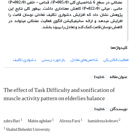
عضلانی در سطح 6 شاخص‏های کلی (005/0
P=
)، قدامی - خلفی (002/0
P=
)
جانبی – میانی (022/0
P=
) کاهش معناداری داشت. به‏طور کلی نتایج این
پژوهش نشان داد که افزایش دشواری تکلیف تعادلی نوسان قامت را
افزایش می‏دهد و ارائه سانیفیکیشن الگوی فعالیت عضلانی می‏تواند در
کاهش نوسان قامت کمک کند و تعادل را بهبود بخشد.
کلیدواژه‌ها
فعالیت الکتریکی
شاخص‌های تعادل
بازخورد زیستی
دشواری تکلیف
عنوان مقاله
English
The effect of Task Difficulty and sonification of
muscle activity pattern on elderlies balance
نویسندگان
English
1
1
1
2
zahra Bari
Mahin aghdaei
Alireza Farsi
hamidreza kobravi
1
Shahid Beheshti University