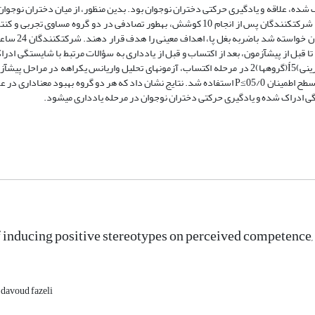
دختر با دامنه سنی 13-10 ساله به روش نمونه‏گیری در دسترس انتخاب شدند. شرکت‏کنندگان پس از انجام 10 کوشش، به‏طور تصادفی در دو گ
شرکت‏کنندگان قبل از ورود ، دستورالعمل
ل از پیش‏آزمون، بعد از اکتساب و قبل از یادداری به سؤالات مرتبط با شایستگی ادرا
نی)5
Í
(گروه‏ها)2 در مرحله اکتساب، آزمون‏های تحلیل واریانس یک‏راهه در مراحل پیش‏
P
استفاده شد. نتایج نشان داد که هر دو گروه بهبود معناداری در ع
ی ادراک شده و یادگیری حرکتی دختران نوجوان در مرحله یادداری می‏شود.
f inducing positive stereotypes on perceived competence, i
davoud fazeli