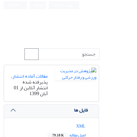
ورود به سامانه
ثبت نام
English
مقالات آماده انتشار
،
پذیرفته شده
انتشار آنلاین از 01
آبان 1399
فایل ها
XML
اصل مقاله
79.18 K