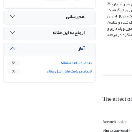
هدف از انجام پژوهش حاضر، بررسی تأثیر القاء کلیشه‏های مثبت بر شایستگی ادراک شده، علاقه و یادگیری حرکتی دختران نوجوان بود. بدین منظور، از میان دختران نوجوان شهر شیراز، 30
روه مساوی تجربی و کنترل جای گرفتند.
هم رسانی
‏های مرتبط را دریافت کردند، سپس از آنان خواسته شد باضربه بغل پا، اهداف معینی را هدف قرار دهند. شرکت‏کنندگان 24 ساعت پس از آخرین
ک شده و علاقه/
آزمون و یادداری و
ارجاع به این مقاله
ملکرد در مرحله
آمار
تعداد مشاهده مقاله
53
تعداد دریافت فایل اصل مقاله
33
The effect o
fatemeh jookar
Shiraz university