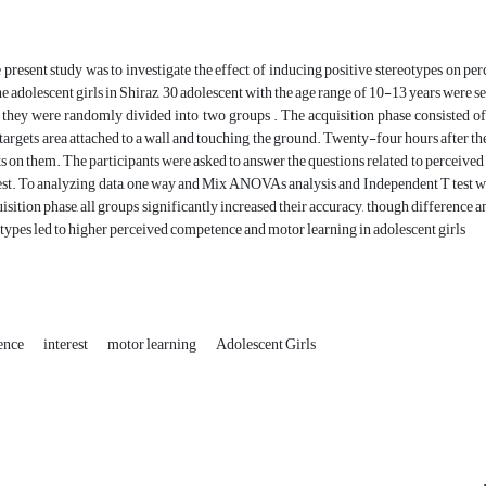
 present study was to investigate the effect of inducing positive stereotypes on pe
he adolescent girls in Shiraz, 30 adolescent with the age range of 10-13 years were s
 they were randomly divided into two groups . The acquisition phase consisted of 50
 targets area attached to a wall and touching the ground. Twenty-four hours after the 
ts on them. The participants were asked to answer the questions related to perceived 
test. To analyzing data, one way and Mix ANOVAs analysis and Independent T test 
uisition phase, all groups significantly increased their accuracy, though difference 
otypes led to higher perceived competence and motor learning in adolescent girls
ence
interest
motor learning
Adolescent Girls