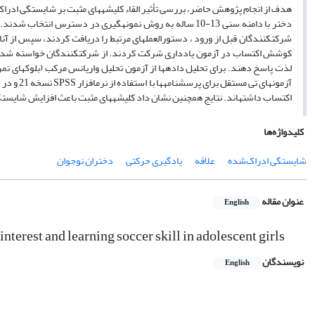
کوشش‏ اکتساب در آزمون یادداری شرکت کردند. از شرکت‏کنندگان خواسته شد تا قب
لذت پاسخ دهند. برای تحلیل داده‏ها از آزمون تحلیل واریانس مرکب (بلوک‏های تمری
آزمون‏های تی مستقل برای پرسش‏نامه‏ها با استفاده از نرم‏افزار
SPSS
نسخه 21 و در سطح اطمینان 05/0≥
اکتساب داشته‏اند. نتایج همچنین نشان داد کلیشه‏های مثبت باعث افزایش شایستگ
کلیدواژه‌ها
شایستگی ادراک‌شده
علاقه
یادگیری حرکتی
دختران نوجوان
عنوان مقاله
English
nterest and learning soccer skill in adolescent girls
نویسندگان
English