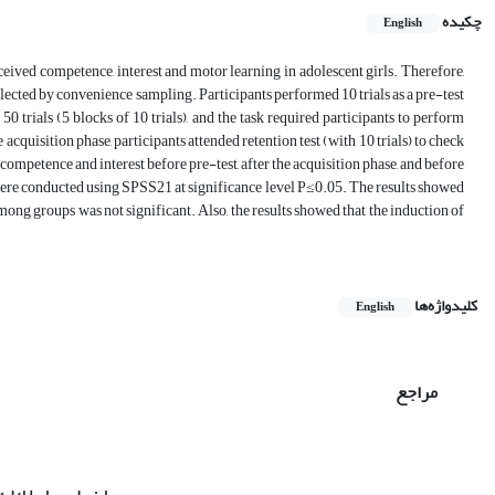
چکیده
English
rceived competence, interest and motor learning in adolescent girls. Therefore,
elected by convenience sampling. Participants performed 10 trials as a pre-test
 trials (5 blocks of 10 trials), and the task required participants to perform
acquisition phase, participants attended retention test (with 10 trials) to check
competence and interest before pre-test, after the acquisition phase, and before
were conducted using SPSS21 at significance level P≤0.05. The results showed
among groups was not significant. Also, the results showed that the induction of
کلیدواژه‌ها
English
مراجع