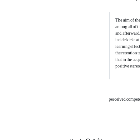
The aim of the
among all of t
and afterward,
inside kicks at
learning effec
the retention 
that in the acq
positive stere
perceived compet