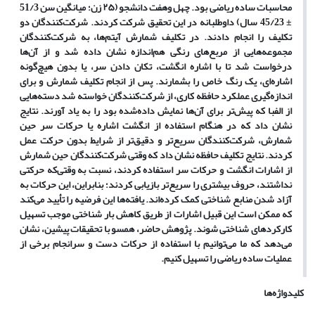
محاسبات ساده ریاضی بود. چهل‌ وهفت دانشجو (۲۵ زن؛ میانگین سن 51/3
±
45/23 سال) داوطلبانه در این تحقیق شرکت کردند. شرکت‌کنندگان دو
تکلیف را انجام دادند. در تکلیف شمارش آیتم‌‌ها، به شرکت‌کنندگان
مجموعه‌هایی از مربع‌های رنگی هم‌اندازه نشان داده شد و از آن‌ها
درخواست شد تا با اشاره انگشت، تکان دادن سر، یا بدون هیچ‌گونه
اشاره‌ای، یک رنگ خاص را بشمارند. پس از انجام تکلیف شمارش و برای
اندازه‌گیری عملکرد حافظه کاری، از شرکت‌کنندگان خواسته شد دسته‌هایی
از الفبا که پیش‌تر برای آن‌ها نمایش داده‌شده بود را به یاد آورند. نتایج
نشان داد که در هنگام استفاده از انگشت اشاره یا حرکات سر حین
شمارش، شرکت‌کنندگان سریع‌تر و دقیق‌تر از شرایط بدون حرکت عمل
کردند. نتایج تکلیف حافظه نشان داد که وقتی شرکت‌کنندگان حین شمارش
از اشارات انگشت و حرکات سر استفاده ‌کردند، نسبت به وقتی‌که حرکتی
نداشتند، حروف بیشتری را سریع‌تر بازیابی کردند؛ بنابراین، این حرکات به
آزاد شدن منابع شناختی کمک کرده‌اند. یافته‌ها این فرضیه را تأیید می‌کند
که ممکن است این قبیل اشارات از طریق کاهش بار شناختی موجب تسهیل
کارکردهای شناختی شوند. پژوهش حاضر، همسو با تحقیقات پیشین، نشان
می‌دهد که ما می‌توانیم با استفاده از حرکات دست و سرانجام برخی از
عملیات ساده ریاضی را تسهیل کنیم.
کلیدواژه‌ها