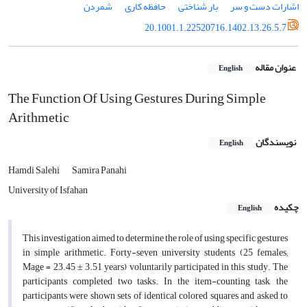
اشارات دست و سر
بار شناختی
حافظه کاری
شمردن
20.1001.1.22520716.1402.13.26.5.7
عنوان مقاله
English
The Function Of Using Gestures During Simple
Arithmetic
نویسندگان
English
Hamdi Salehi
Samira Panahi
University of Isfahan
چکیده
English
This investigation aimed to determine the role of using specific gestures
in simple arithmetic. Forty-seven university students (25 females;
Mage = 23.45 ± 3.51 years) voluntarily participated in this study. The
participants completed two tasks. In the item-counting task, the
participants were shown sets of identical colored squares and asked to