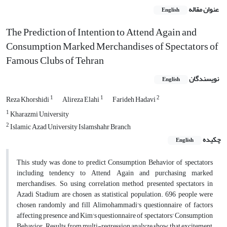
عنوان مقاله
English
The Prediction of Intention to Attend Again and
Consumption Marked Merchandises of Spectators of
Famous Clubs of Tehran
نویسندگان
English
1
1
2
Reza Khorshidi
Alireza Elahi
Farideh Hadavi
1
Kharazmi University
2
Islamic Azad University Islamshahr Branch
چکیده
English
This study was done to predict Consumption Behavior of spectators
including tendency to Attend Again and purchasing marked
merchandises. So, using correlation method, presented spectators in
Azadi Stadium are chosen as statistical population. 696 people were
chosen randomly and fill Alimohammadi's questionnaire of factors
affecting presence and Kim's questionnaire of spectators' Consumption
Behavior. Results from multi-regression analyze show that excitement,