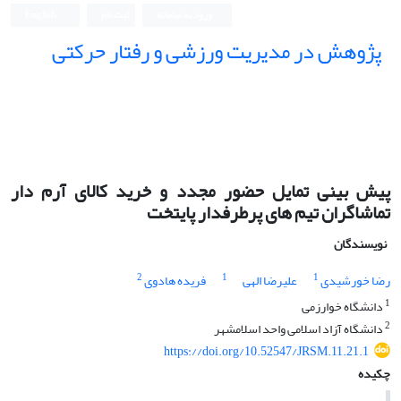
ورود به سامانه
ثبت نام
English
پژوهش در مدیریت ورزشی و رفتار حرکتی
پیش بینی تمایل حضور مجدد و خرید کالای آرم دار
تماشاگران تیم های پرطرفدار پایتخت
نویسندگان
2
1
1
رضا خورشیدی
علیرضا الهی
فریده هادوی
1
دانشگاه خوارزمی
2
دانشگاه آزاد اسلامی واحد اسلامشهر
https://doi.org/10.52547/JRSM.11.21.1
چکیده