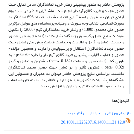
پژوهش حاضر به منظور پیش­بینی رفتار خرید تماشاگران شامل تمایل جهت
حضور مجدد و خرید کالای آرم­دار انجام شد. تماشاگران حاضر در استادیوم
آزادی تهران به عنوان جامعه آماری انتخاب شدند. تعداد 696 تماشاگر به
صورت تصادفی انتخاب و به صورت داوطلبانه پرسشنامه­ های عوامل مؤثر بر
حضور علی محمدی (1390) و رفتار خرید تماشاگران کیم (2008) را تکمیل
نمودند. نتایج تحلیل رگرسیون چندگانه نشان داد، مؤلفه ­های هیجان، حضور
و حمایت، تعامل و گریز و اطلاعات و جذابیت قابلیت پیش­ بینی تمایل جهت
حضور مجدد تماشاگران استقلال و پرسپولیس را دارند و همچنین مؤلفه­
حضور و حمایت قابلیت پیش­بینی خرید کالای آرم ­دار را دارد (05/0
≥
p
). به
طوری که مؤلفه حضور و حمایت (beta= 0.182
) بیشترین و تعامل و گریز
(
beta= 0.92
) کمترین تأثیر را بر تمایل جهت حضور مجدد تماشاگران
داشتند. براساس نتایج پژوهش حاضر می­توان به مدیران و مسئولین این
باشگاه­ ها پیشنهاد داد کانون­ های هواداری را فعال­تر نمایند، هیجان مسابقات
را بالا برده و اطلاعات و دانش هواداران را افزایش دهند.
کلیدواژه‌ها
بازاریابی ورزشی
هوادار
رفتار خرید
20.1001.1.22520716.1400.11.21.12.0