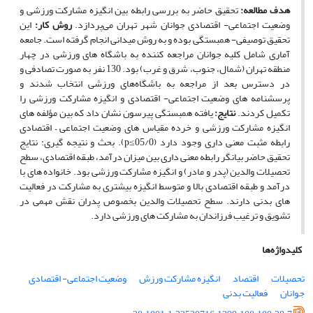
هدف مطالعه:
تحقیق حاضر به بررسی رابطه بین انگیزه مشارکت ورزشی و
وضعیت اجتماعی- اقتصادی جوانان شهر تهران می‌پردازد.
روش کار:
این
تحقیق توصیفی- همبستگی بوده و به روش میدانی انجام گرفته است. جامعه
آماری شامل کلیه جوانان مراجعه کننده به باشگاه های ورزشی در چهار
منطقه تهران (شمال، جنوب، شرق و غرب) بود. 130 نفر به صورت تصادفی و
در دسترس بعد از مراجعه به باشگاه‌های ورزشی انتخاب شدند و
پرسشنامه های وضعیت اجتماعی- اقتصادی و انگیزه مشارکت ورزشی را
تکمیل کردند.
نتایج:
یافته همبستگی پیرسون نشان داد که بین مؤلفه های
انگیزه مشارکت ورزشی و خرده مقیاس های وضعیت اجتماعی – اقتصادی
رابطه مثبت معنی داری وجود دارد (05/0≥
p
). بحث و نتیجه گیری: نتایج
تحقیق حاضر بیانگر رابطه معنی داری بین میزان درآمد، طبقه اقتصادی، سطح
تحصیلات والدین (پدر و مادر) و انگیزه مشارکت ورزشی بود. خانواده های با
درآمد و طبقه اقتصادی بالا و متوسط انگیزه بیشتری به مشارکت در فعالیت
های بدنی دارند. سطح تحصیلات والدین بخصوص پدران نقش مهمی در
تشویق و ترغیب فرزاندان به مشارکت های ورزشی دارد.
کلیدواژه‌ها
تحصیلات
اقتصاد
انگیزه مشارکت ورزش
وضعیت اجتماعی- اقتصادی
جوانان
فعالیت بدنی