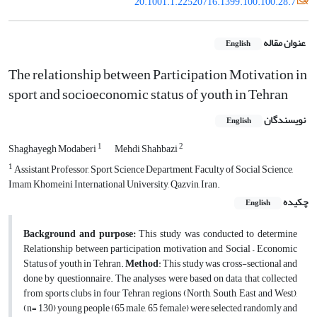
20.1001.1.22520716.1399.100.100.28.7
عنوان مقاله
English
The relationship between Participation Motivation in
sport and socioeconomic status of youth in Tehran
نویسندگان
English
1
2
Shaghayegh Modaberi
Mehdi Shahbazi
1
Assistant Professor, Sport Science Department, Faculty of Social Science,
Imam Khomeini International University, Qazvin, Iran.
چکیده
English
Background and purpose:
This study was conducted to determine
Relationship between participation motivation and Social – Economic
Status of youth in Tehran.
Method
: This study was cross-sectional and
done by questionnaire. The analyses were based on data that collected
from sports clubs in four Tehran regions (North, South, East and West),
(n= 130) young people (65 male, 65 female) were selected randomly and