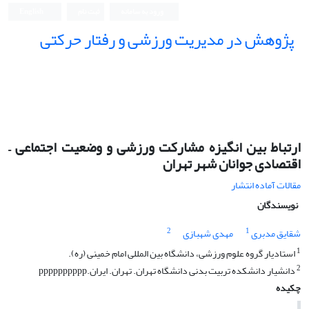
ورود به سامانه
ثبت نام
English
پژوهش در مدیریت ورزشی و رفتار حرکتی
ارتباط بین انگیزه مشارکت ورزشی و وضعیت اجتماعی –
اقتصادی جوانان شهر تهران
مقالات آماده انتشار
نویسندگان
2
1
شقایق مدبری
مهدی شهبازی
1
استادیار گروه علوم ورزشی، دانشگاه بین المللی امام خمینی (ره).
2
دانشیار دانشکده تربیت بدنی دانشگاه تهران. تهران. ایران.pppppppppp
چکیده