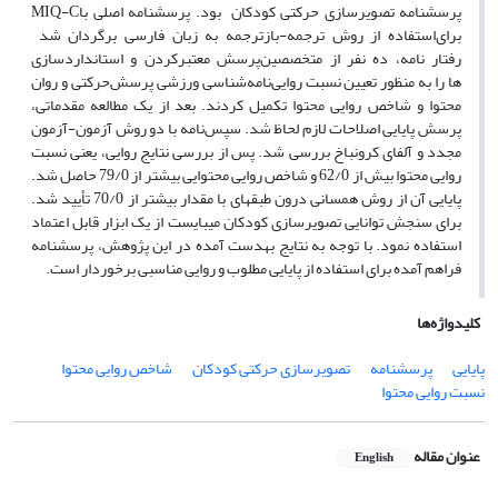
پرسش‎نامه تصویرسازی حرکتی کودکان
بود. پرسش‎نامه اصلی با
MIQ-C
برای
استفاده از روش ترجمه-بازترجمه به زبان فارسی برگردان شد
رفتار
نامه، ده نفر از متخصصین
پرسش
معتبرکردن
و
استانداردسازی
ها را به منظور تعیین نسبت روایی
نامه
شناسی ورزشی پرسش
حرکتی و روان
محتوا و شاخص روایی محتوا تکمیل کردند. بعد از یک مطالعه مقدماتی،
پرسش
پایایی
اصلاحات لازم لحاظ شد. سپس
نامه
با
دو
روش
آزمون
-
آزمون
مجدد
و
آلفا
ی کر
ونباخ
بررسی
شد.
پس
از
بررسی
نتایج
روایی،
یعنی نسبت
روایی محتوا بیش از 62/0 و شاخص روایی محتوایی بیشتر از 79/0 حاصل شد.
پایایی آن از روش همسانی درون طبقه‎ای با مقدار بیشتر از 70/0 تأیید شد.
برای سنجش توانایی تصویرسازی کودکان می‎بایست از یک ابزار قابل اعتماد
استفاده نمود. با توجه به نتایج به‎دست آمده در این پژوهش، پرسش‎نامه
فراهم آمده برای استفاده از پایایی مطلوب و روایی مناسبی برخوردار است.
کلیدواژه‌ها
پایایی
پرسش‎نامه
تصویرسازی حرکتی کودکان
شاخص روایی محتوا
نسبت روایی محتوا
عنوان مقاله
English