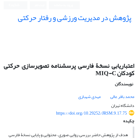
ورود به سامانه
ثبت نام
English
پژوهش در مدیریت ورزشی و رفتار حرکتی
اعتباریابی نسخۀ فارسی پرسش‎نامه تصویرسازی حرکتی
کودکان MIQ-C
نویسندگان
محمد باقر عالی
مهدی شهبازی
دانشگاه تهران
https://doi.org/10.29252/JRSM.9.17.75
چکیده
هدف از
پژوهش حاضر بررسی روایی صوری، محتوایی و پایایی نسخۀ فارسی