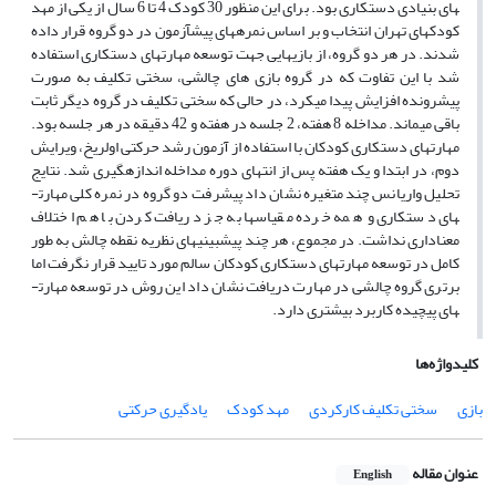
های بنیادی دستکاری بود. برای این منظور 30 کودک 4 تا 6 سال از یکی از مهد
کودک­های تهران انتخاب و بر اساس نمره­های پیش­آزمون در دو گروه قرار داده
شدند. در هر دو گروه، از بازی­هایی جهت توسعه مهارت­های دستکاری استفاده
شد با این تفاوت که در گروه بازی های چالشی، سختی تکلیف به صورت
پیشرونده افزایش پیدا می­کرد، در حالی که سختی تکلیف در گروه دیگر ثابت
باقی می­ماند. مداخله 8 هفته، 2 جلسه در هفته و 42 دقیقه در هر جلسه بود.
مهارت­های دستکاری کودکان با استفاده از آزمون رشد حرکتی اولریخ، ویرایش
دوم، در ابتدا و یک هفته پس از انتهای دوره مداخله اندازه­گیری شد. نتایج
تحلیل واریانس چند متغیره نشان داد پیشرفت دو گروه در نمره کلی مهارت­
های دستکاری و همه خرده مقیاس­ها به جز دریافت کردن با هم اختلاف
معناداری نداشت. در مجموع، هر چند پیش­بینی­های نظریه نقطه چالش به طور
کامل در توسعه مهارت­های دستکاری کودکان سالم مورد تایید قرار نگرفت اما
برتری گروه چالشی در مهارت دریافت نشان داد این روش در توسعه مهارت­
های پیچیده کاربرد بیشتری دارد.
کلیدواژه‌ها
بازی
سختی تکلیف کارکردی
مهد کودک
یادگیری حرکتی
عنوان مقاله
English