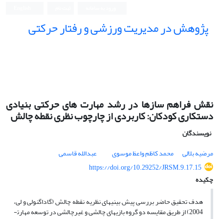
ورود به سامانه
ثبت نام
English
پژوهش در مدیریت ورزشی و رفتار حرکتی
نقش فراهم سازها در رشد مهارت های حرکتی بنیادی
دستکاری کودکان: کاربردی از چارچوب نظری نقطه چالش
نویسندگان
مرضیه بلالی
محمد کاظم واعظ موسوی
عبدالله قاسمی
https://doi.org/10.29252/JRSM.9.17.15
چکیده
هدف تحقیق حاضر بررسی پیش بینی­های نظریه نقطه چالش (گاداگنولی و لی،
2004) از طریق مقایسه دو گروه بازی­های چالشی و غیر­چالشی در توسعه مهارت­