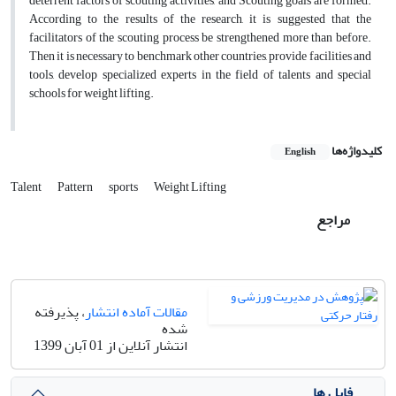
deterrent factors of scouting activities, and Scouting goals are formed.
According to the results of the research, it is suggested that the
facilitators of the scouting process be strengthened more than before.
Then it is necessary to benchmark other countries, provide facilities and
tools, develop specialized experts in the field of talents and special
schools for weight lifting.
کلیدواژه‌ها
English
Talent
Pattern
sports
Weight Lifting
مراجع
مقالات آماده انتشار
، پذیرفته
شده
انتشار آنلاین از 01 آبان 1399
فایل ها