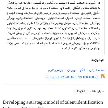
ورزش­هایی راهنمایی کند که بیشترین شانس موفقیت را دارند.
این
پژوهش
با
هدف
تدوین الگوی راهبردی استعدادیابی در وزنه برداری ایران انجام
الگوی راهبردی استعدادیابی در ورزش وزنه­برداری از سازه­های نقاط قوت و
ضعف استعدادیابی، اصول استعدادیابی، روش­های استعدادیابی، ویژگی
روش­های استعدادیابی، عوامل پیش­برنده و بازدارنده فعالیت­های استعدادیابی
و اهداف استعدادیابی تشکیل شده است.
به موجب نتایج تحقیق
پیشنهاد
می­گردد محرک­های تسهیل­ کننده فرایند استعدادیابی بیش از پیش تقویت
شود. برای این منظور لازم است الگوبرداری از کشورهای صاحب سبک، تأمین
امکانات بروز، پرورش نیروی استعدادیاب و ایجاد مدارس تخصصی وزنه
برداری در دستور کار قرار گیرد
کلیدواژه‌ها
استعدادیابی
الگو
ورزش
وزنه‌برداری
20.1001.1.22520716.1399.100.100.22.1
عنوان مقاله
English
Developing a strategic model of talent identification