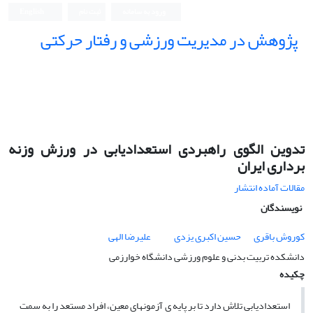
ورود به سامانه
ثبت نام
English
پژوهش در مدیریت ورزشی و رفتار حرکتی
تدوین الگوی راهبردی استعدادیابی در ورزش وزنه
برداری ایران
مقالات آماده انتشار
نویسندگان
کوروش باقری
حسین اکبری یزدی
علیرضا الهی
دانشکده تربیت بدنی و علوم ورزشی دانشگاه خوارزمی
چکیده
استعدادیابی تلاش دارد تا بر پایه­ ی آزمون­های معین، افراد مستعد را به سمت