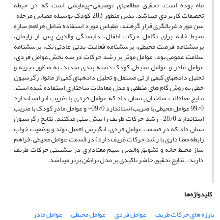
ماه بوده است، تحقیق مطالعه­ای توصیفی-پیمایشی است که در حیطه
تحقیقات کاربردی می­باشد. بدین منظور 283 کودک بوسیله مقیاس مرحله
–
سن مورد غربالگری قرار گرفتند، مقیاس مورد استفاده شامل فراهم سازهِ
محیط خانه برای تکامل حرکت اطفال، دلبستگی والدین پس از زایمان،
پرسشنامه فرصت محیطی، پرسشنامه فعالیت بدنی عادتی بک، پرسشنامه
سلامت عمومی بود، عوامل موثر بر رشد حرکات در سه بخش عوامل فردی،
عوامل مادر و عوامل محیطی کودک دسته بندی شدند، به منظور تجزیه و
تحلیل داده­های کیفی از تی مستقل و تحلیل داده­های کمی از مانوا، رگرسیون
خطی به روش گام های منطقی و مدل معادلات ساختاری استفاده شده است.
نتایج معادلات ساختاری نشان داد که عوامل فردی با ضریب اثر استاندارد
99/0 عوامل محیطی با ضریب استاندارد 09/0- و عوامل مادرِ کودک با ضریب
استاندارد 28/0- رشد حرکات ظریف را پیش بینی می
کنند. نتایج رگرسیون
نشان داد که در قسمت عوامل فردی، انگیزش (فصل تولد و وضعیت خواب
رابطه معنا داری با رشد حرکات ظریف دارد) در قسمت عوامل محیطی، فراهم
ساز محیط خانه و تشویق والدین سهم معناداری در پیش­بینی حرکات ظریف
دارند، .نتایج تحقیق حاضر تاکیدی بر مدل برانفن برنر می­باشد.
کلیدواژه‌ها
بارزه های حرکات ظریف
عوامل فردی
عوامل محیطی
عوامل مادر