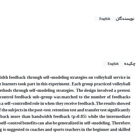
نویسندگان
English
چکیده
English
idth feedback through self-modeling strategies on volleyball service in
 learners took part in this experiment
.
Each group practiced volleyball
ods through self-modeling strategies. The design involved a pretest,
lf-control feedback sub-group was matched to the number of feedbacks
a self-controlled role in when they receive feedback.
The results showed
 subjects in the post-test, retention test and transfer test significantly
eedback more than
bandwidth feedback
(p<0.05)
,
while the intermediate
 self-control benefits can also be generalized in self-modeling. Therefore,
ng is suggested to coaches and sports teachers in the beginner and skilled