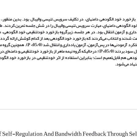
ازخورد خود الگودهی دامنه­ای، در تکلیف سرویس تنیسی والیبال بود. بدین منظور، دو
د خود الگودهی دامنه­ای، مهارت سرویس تنیسی والیبال را در شش جلسه تمرین کردند
. ط
داری و آزمون انتقال بود. در هر جلسه، زیرگروه بازخورد خودتنظیمی خود الگودهی، م
فت شدند و انتخاب می‌کردند که بازخورد خود الگودهی بعد از کدام کوشش ارائه گردد
ملکرد آزمودنی
ها در پس‌آزمون، آزمون یادداری و انتقال شد (05/0>
P
).
همچنین
گروه م
د بردند (05/0>
P
)؛ درحالی­که گروه نیمه ­ماهر از بازخورد خودتنظیمی و دامنه‌­ای در
ودهی هم قابل‌تعمیم است؛ بنابراین
استفاده از اثر خودتنظیمی در بازخورد خود الگ
نهاد می‌شود.
of Self-Regulation And Bandwidth Feedback Through Sel