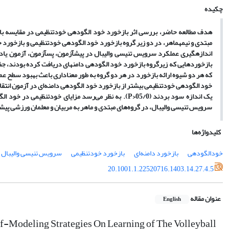
چکیده
هدف مطالعه حاضر، بررسی اثر بازخورد خود الگودهی خودتنظیمی در مقایسه با ب
مبتدی و نیمه­ماهر، در دو زیر گروه بازخورد خود الگودهی خودتنظیمی و بازخور
اندازه­گیری عملکرد سرویس تنیسی والیبال در پیش­آزمون، پس­آزمون، آزمون یاد
بازخوردهایی که زیرگروه بازخورد خود الگودهی دامنه­ای دریافت کرده بودند، ج
که هر دو شیوه
ارائه بازخورد
در هر دو گروه به طور معناداری باعث بهبود سطح ع
خود الگودهی خودتنظیمی بیشتر از بازخورد خود الگودهی دامنه‌ای در آزمون انتقال سو
یک اندازه سود بردند
(05/0<
P
)
.
به نظر می‌رسد مزایای خودتنظیمی در خود الگ
سرویس تنیسی والیبال، در گروه
های
مبتدی و ماهر به مربیان و معلمان ورزشی پیش
کلیدواژه‌ها
خودالگودهی
بازخورد دامنه‌ای
بازخورد خودتنظیمی
سرویس تنیسی والیبال
20.1001.1.22520716.1403.14.27.4.5
عنوان مقاله
English
f-Modeling Strategies On Learning of The Volleyball