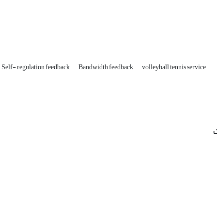
Self- regulation feedback
Bandwidth feedback
volleyball tennis service
ت