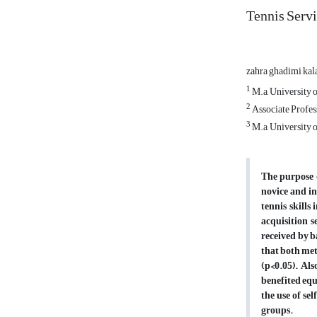
Tennis Serv
zahra ghadimi kal
1
M.a, University 
2
Associate Profess
3
M.a, University o
The purpose o
novice and in
tennis skills
acquisition s
received by
b
that both met
(p<0.05).
Als
benefited equ
the use of se
groups.