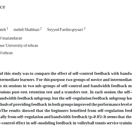
ice
1
2
3
ateh
mehdi Shahbazi
Seyyed Fardin qeysari
of mazandaran
or, University of tehran
f tehran
f this study was to compare the effect of self-control feedback with bandw
termediate learners. For this purpose, two groups of novice and intermediate
 in six sessions in two sub-groups of self-control
and bandwidth feedback meth
essions post-test, retention test and a transfers test.
In each session, the se
andwidth feedback
subgroup; but the self-regulation feedback subgroup has 
hods of providing feedback in both groups improved the performance level of the
o
The results showed that the beginners benefited from self-regulation f
ally from self-regulation and
bandwidth feedback
(p>0.05).
It seems that the
lf-control effect in self-modeling feedback in volleyball tennis service traini