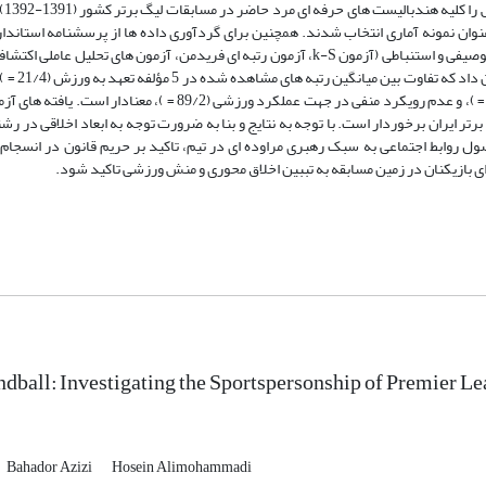
مبنای ت
معه آماری طبق جدول تعیین حجم نمونه تعداد 95 نفر مرد به عنوان نمونه آماری انتخاب شدند. همچنین برای گردآوری داده ها از پرسشن
 توصیفی و استنباطی (آزمون
k-S
، آزمون رتبه ای فریدمن، آزمون های تحلیل عاملی اکتشاف
 که تفاوت بین میانگین رتبه های مشاهده شده در 5 مؤلفه تعهد به ورزش (21/4 =
)
)، و عدم رویکرد منفی در جهت عملکرد ورزشی (89/2 =
)، معنادار است. یافته های آز
 ایران برخوردار است. با توجه به نتایج و بنا به ضرورت توجه به ابعاد اخلاقی در رش
صول روابط اجتماعی به سبک رهبری مراوده ای در تیم، تاکید بر حریم قانون در انسجام ت
ای بازیکنان در زمین مسابقه به تببین اخلاق محوری و منش ورزشی تاکید شود.
ndball: Investigating the Sportspersonship of Premier L
Bahador Azizi
Hosein Alimohammadi