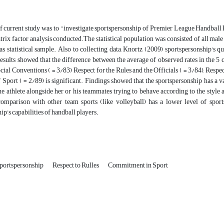
 current study was to "investigate sportspersonship of Premier League Handball Pl
rix factor analysis conducted.The statistical population was consisted of all mal
as statistical sample. Also to collecting data, Knortz (2009) sportspersonship's
results showed that the difference between the average of observed rates in the 
cial Conventions ( = 3/83) Respect for the Rules and the Officials ( = 3/84), Res
f Sport ( = 2/89) is significant. Findings showed that the sportspersonship has a
he athlete alongside her or his teammates trying to behave according to the style
comparison with other team sports (like volleyball) has a lower level of spor
ip's capabilities of handball players.
portspersonship
Respect to Rulles
Commitment in Sport