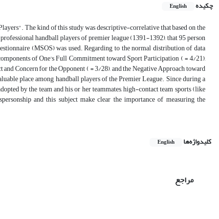
چکیده
English
ayers". The kind of this study was descriptive-correlative that based on the
e professional handball players of premier league (1391-1392), that 95 person
 questionnaire (MSOS) was used. Regarding to the normal distribution of data
5 components of One's Full Commitment toward Sport Participation ( = 4/21),
pect and Concern for the Opponent ( = 3/28), and the Negative Approach toward
 valuable place among handball players of the Premier League. Since during a
 adopted by the team and his or her teammates, high-contact team sports (like
tspersonship and this subject make clear the importance of measuring the
کلیدواژه‌ها
English
مراجع