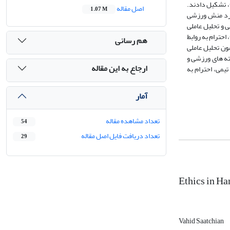
حلیل ماتریس کوواریانس تحلیل عاملی به اجرا درآمد. جامعه آماری پژوهش را کلیه هندبالیست های حرفه ای مرد حاضر در مسابقات لیگ برتر کشور (1391-1392)، تشکیل دادند.
اصل مقاله
1.07 M
امه استاندارد منش ورزشی
ی و تحلیل عاملی
، احترام به روابط
هم رسانی
مون تحلیل عاملی
ته های ورزشی و
ارجاع به این مقاله
یمی، احترام به
آمار
تعداد مشاهده مقاله
54
تعداد دریافت فایل اصل مقاله
29
Ethics in Ha
Vahid Saatchian