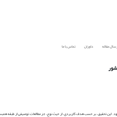
سال مقاله
داوران
تماس با ما
شور
این تحقیق، بر حسب هدف کاربردی، از حیث نوع، جز مطالعات توصیفی از طبقه همبست