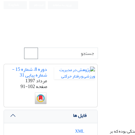
ورود به سامانه
ثبت نام
English
دوره 8، شماره 15 -
شماره پیاپی 31
مرداد 1397
صفحه
91-102
فایل ها
گی بوده که بر
XML