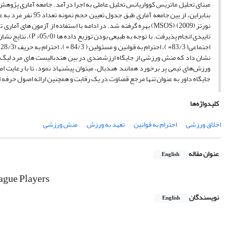
بنابراین، از بین جا
نورتز (2009) (
MSOS
) بهره گرفته شد. در ادامه با استفاده از آزمون های آماری
تاییدی انجام پذیرفت. با توجه به طبیعی بودن توزیع داده ها (05/0<
P
)، نتایج نشان داد
اجتماعی( 83/3=
)، احترام به قوانین و مسئولین ( 84/3 =
)، احترام به حریف (28/3 =
نشان داد که منش ورزشی از جایگاه ارزشمندی در بین هندبالیست های مرد لیگ برتر
ورزش‌های تیمی پر برخورد همانند هندبال، می­توان پیشنهاد نمود، تا با رعایت ا
جایگاه داور به عنوان تنها مرجع قضاوت در یک رقابت و همچنین ارائه اصول حرفه 
کلیدواژه‌ها
اخلاق ورزشی
احترام به قوانین
تعهد به ورزش
منش ورزشی
عنوان مقاله
English
eague Players
نویسندگان
English