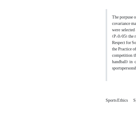
The porpuse of
covariance mat
were selected 
(P>0/05), the 
Respect for So
the Practice o
competition, t
handball) in 
sportspersonsh
Sports Ethics
S