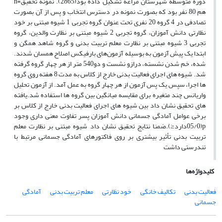
دوره متوسطه شهرستان مراغه تشکیل
داده بود
(2865
). نمونه تحقیق
n=
هم 80 نفر
بود
که بصورت نمونه در دسترس انتخاب و پس از آن بصورت
تصادفی در 4 گروه 20 نفری
تحت عنوان گروه تجربی 1 شیوه مبتنی بر خود
نظارتی دانش آموزان، گروه تجربی 2 شیوه مبتنی بر نظارت والدین، گروه
تجربی 3 شیوه مبتنی بر نظارت معلم تربیت بدنی و گروه
شاهد
همگن و
ابتدا یک پیش آزمون
به بوسیله آزمون‌های بارفیکس اصلاح
همسان شدند.
شده، خم شدن نشسته، درازو نشست و دو540 متر
از هر چهار گروه گرفته
شد. شیوه های اجرای فعالیت بدنی خارج از کلاس به مدت 8 هفته روی گروه
ها اجرا، سپس یک پس آزمون از هر چهار گروه به عمل آمد. از آزمون تحلیل
واریانس چند متغیره برای مقایسه میانگین بین گروه ها استفاده شد.یافته
های تحقیق نشان داد بین شیوه های اجرای فعالیت بدنی خارج از کلاس بر
برخی عوامل آمادگی جسمانی دانش آموزان پسر تفاوت معنی داری وجود
p≤
(05/0
دارد
).
ضمنا نتایج تحقیق نشان داد شیوه مبتنی بر نظارت معلم
تربیت بدنی تأثیر بیشتری بر روی فاکتورهای آمادگی جسمانی مرتبط با
تندرستی داشت
کلیدواژه‌ها
فعالیت بدنی
تکالیف خانگی
خود نظارتی
معلم تربیت بدنی
آمادگی
جسمانی