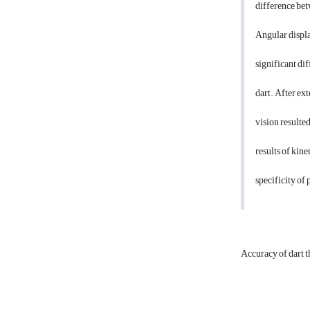
difference bet
Angular displa
significant di
dart. After ex
vision resulted
results of kine
specificity of 
Accuracy of dart 