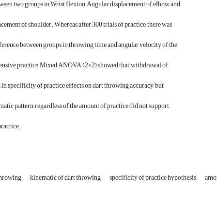
ween two groups in Wrist flexion, Angular displacement of elbow and
cement of shoulder. Whereas after 300 trials of practice, there was
fference between groups in throwing time and angular velocity of the
tensive practice, Mixed ANOVA (2×2) showed that, withdrawal of
 in specificity of practice effects on dart throwing accuracy, but
matic pattern, regardless of the amount of practice did not support
practice.
throwing
kinematic of dart throwing
specificity of practice hypothesis
amou