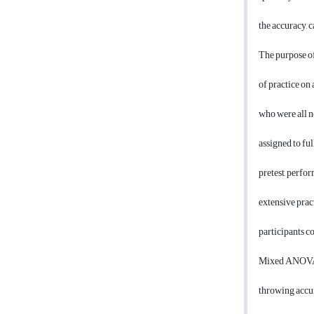
the accuracy, 
The purpose of
of practice on
who were all n
assigned to fu
pretest, perfo
extensive pract
participants c
Mixed ANOVA (
throwing accur