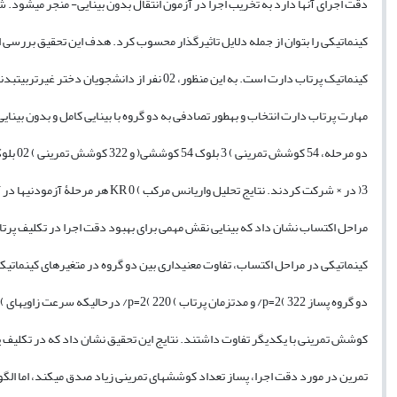
دقت اجرای آنها دارد به تخریب اجرا در آزمون انتقال بدون بینایی- منجر میشود. شا
کینماتیکی را بتوان از جمله دلایل تاثیرگذار محسوب کرد. هدف این تحقیق بررسی اثر
کینماتیک پرتاب دارت است. به این منظور، 02 نفر از دانشجویان دختر غیرتربیتبدنی راستدست و بدون تجربه قبلی در
مهارت پرتاب دارت انتخاب و بهطور تصادفی به دو گروه با بینایی کامل و بدون بی
دو مرحله، 54 کوشش تمرینی ) 3 بلوک 54 کوششی( و 322 کوشش تمرینی ) 02 بلوک 54 کوشش( بود. 52 دقیقه بعد از
3( در × شرکت کردند. نتایج تحلیل واریانس مرکب ) 0 KR هر مرحلۀ آزمودنیها در آزمون انتقال بدون بینایی و بدون
مراحل اکتساب نشان داد که بینایی نقش مهمی برای بهبود دقت اجرا در تکلیف پرت
کینماتیکی در مراحل اکتساب، تفاوت معنیداری بین دو گروه در متغیرهای کینماتیکی 
دو گروه پساز 322 )p=2/ و مدتزمان پرتاب ) 220 )p=2/ درحالیکه سرعت زاویهای ) 220 ،)p<2/ شانه نشان نداد ) 24
کوشش تمرینی با یکدیگر تفاوت داشتند. نتایج این تحقیق نشان داد که در تکلی
تمرین در مورد دقت اجرا، پساز تعداد کوششهای تمرینی زیاد صدق میکند، اما الگو