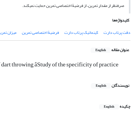
صرفنظر از مقدار تمرین، از فرضیۀ اختصاصی تمرین حمایت نمیکند.
کلیدواژه‌ها
دقت پرتاب دارت
کینماتیک پرتاب دارت
فرضیۀ اختصاصی تمرین
میزان تمری
عنوان مقاله
English
art throwing âStudy of the specificity of practice
نویسندگان
English
چکیده
English