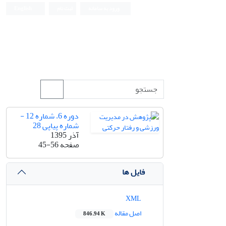
ورود به سامانه
ثبت نام
English
دوره 6، شماره 12 -
شماره پیاپی 28
آذر 1395
صفحه
45-56
فایل ها
XML
اصل مقاله
846.94 K