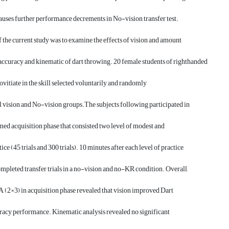
causes further performance decrements in No-vision transfer test.
 the current study was to examine the effects of vision and amount
 accuracy and kinematic of dart throwing. 20 female students of righthanded
ovitiate in the skill selected voluntarily and randomly
ll vision and No-vision groups.The subjects following participated in
rmed acquisition phase that consisted two level of modest and
ice (45 trials and 300 trials). 10 minutes after each level of practice,
ompleted transfer trials in a no-vision and no-KR condition. Overall,
2×3) in acquisition phase revealed that vision improved Dart
acy performance. Kinematic analysis revealed no significant