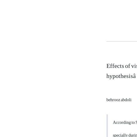
Effects of vi
hypothesisâ
behrooz abdoli
According to S
specially duri