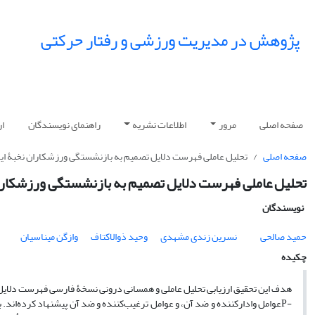
پژوهش در مدیریت ورزشی و رفتار حرکتی
صفحه اصلی
مرور
اطلاعات نشریه
راهنمای نویسندگان
ار
صفحه اصلی
تحلیل عاملی فهرست دلایل تصمیم به بازنشستگی ورزشکاران نخبۀ ایر
تحلیل عاملی فهرست دلایل تصمیم به بازنشستگی ورزشکاران
نویسندگان
حمید صالحی
نسرین زندی مشهدی
وحید ذوالاکتاف
وازگن میناسیان
چکیده
هدف این تحقیق ارزیابی تحلیل عاملی و هم­سانی درونی نسخۀ فارسی فهرست دلایل
P-
عوامل وادارکننده و ضد آن، و عوامل ترغیب‌کننده و ضد آن پیشنهاد کرده‌اند. برای انجام تحقیق، از 243 ورزشکار قهرمان نخبۀ ایرانی (با میانگ