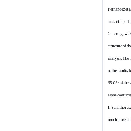
Fernandez et al
and anti-pull 
(mean age = 25
structure of t
analysis. The 
to the results
65.02% of the 
alpha coeffici
In sum, the res
much more co