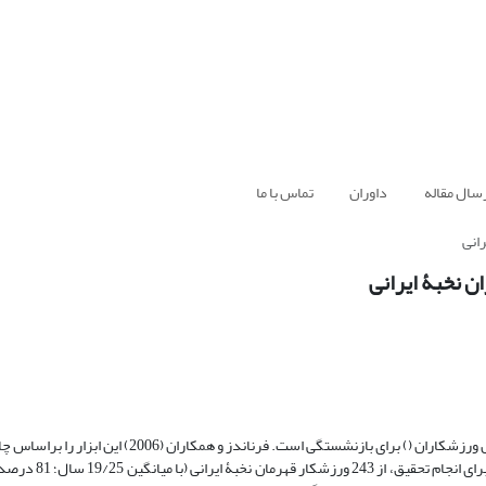
سال مقاله
داوران
تماس با ما
انی
 نخبۀ ایرانی
 ورزشکاران (
) برای بازنشستگی است. فرناندز و همکاران (2006) این ابزار 
ین 19/25 سال؛ 81 درصد مرد) خواستیم