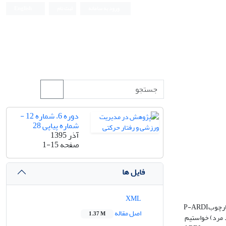
ورود به سامانه
ثبت نام
English
دوره 6، شماره 12 -
شماره پیاپی 28
آذر 1395
صفحه
1-15
فایل ها
XML
را براساس چارچوب
P-ARDI
اصل مقاله
1.37 M