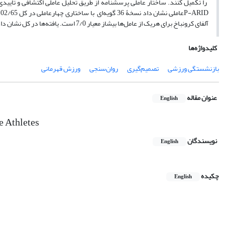
را تکمیل کنند. ساختار عاملی پرسش­نامه از طریق تحلیل عاملی اکتشافی و تأییدی 
P-ARID
عاملی نشان داد نسخۀ 36 گویه‌ای
با ساختاری چهارعاملی در
ک
آلفای کرونباخ برای هریک از عامل‌ها بیش­از معیار 7/0 است. یافته‌ها در کل نشان داد فرایند تصمیم افراد برای کناره‌گیری از ورزش قهرمانی پیچیده و چندوجهی است
کلیدواژه‌ها
بازنشستگی ورزشی
تصمیم‌گیری
روان‌سنجی
ورزش قهرمانی
عنوان مقاله
English
e Athletes
نویسندگان
English
چکیده
English