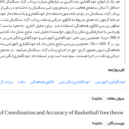
حداقل 5 سال سابقه‌‌ی فعالیت در رشته‌‌ی ورزشی بسکتبال را داشته و در یکی 
مرحله آزمون داده­های مربوط به الگوی حرکتی و دقت پرتاب آزاد بسکتبال ثبت 
منظور بررسی الگوی هماهنگی استفاده شد. برای تحلیل آماری، داده­ها بدست آم
واریانس با اندازه­گیری مکرر و آزمون
t
وابسته) تحلیل شد. نتایج نشان داد که تنها
388/4
=
t
). همچنین بین تاثیر خودگفتاری آموزشی و خودگفتاری انگیزشی بر دق
(9)
F
، 444/
=
h
2
). همچنین بررسی نتایج نشان داد که خودگفتاری آموزشی به طور مع
(18، 1)
هماهنگی درون عضوی آرنج- مچ در اجرای پرتاب آزاد بسکتبال می­شود. در مجموع نت
حرکتی و دقت در اجرا هستند، سودمند است و بر استفاده از خودگفتاری انگیزشی ب
کلیدواژه‌ها
خودگفتاری آموزشی
خودگفتاری انگیزشی
الگوی هماهنگی
دقت
پرتاب آز
عنوان مقاله
English
n of Coordination and Accuracy of Basketball free throw
نویسندگان
English