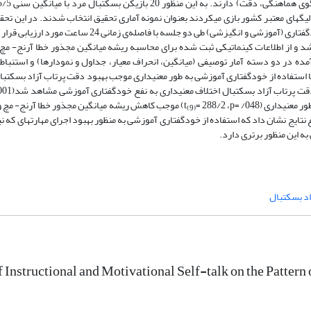
از لیگ­های معتبر کشور بازی می­کردند بعنوان نمونه آماری تحقیق انتخاب ‌شدند. در این تحق
پرتاب آزاد بسکتبال در دو مرحله بدون استفاده از خودگفتاری و با استفاده از خودگفتاری (آموزشی و انگیزشی) طی
شد و از اطلاعات کینماتیکی ثبت شده برای محاسبه ریشه میانگین مجذور خطا آرنج- م
ده در دو دسته آمار توصیفی (میانگین، انحراف معیار، جداول و نمودارها) و استنباط
 استفاده از خودگفتاری آموزشی به طور معنی­داری موجب بهبود دقت پرتاب آزاد بسکتبال ش
ت پرتاب آزاد بسکتبال اختلاف معنی­داری به نفع خودگفتاری آموزشی مشاهد شد(001/
نی­داری (048/
p=
، 288/2
=
t
) موجب کاهش ریشه میانگین مجذور خطا آرنج- مچ و 
(9)
ایج نشان داد که استفاده از خودگفتاری آموزشی به منظور بهبود اجرای مهارت­های که ن
ه این منظور برتری دارد.
اد بسکتبال
f Instructional and Motivational Self-talk on the Patter