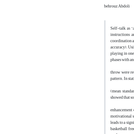
behrouz Abdoli
Self-talk as “
instructions 
coordination an
accuracy). Usi
playing in one
phases with an
throw were re
pattern. In sta
(mean, standar
showed that sol
enhancement of
motivational se
leads to a sig
basketball fre