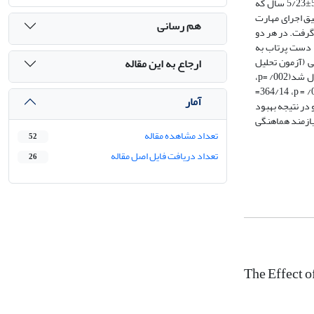
هر یک از انواع خودگفتاری چه تاثیری بر نیاز‌های مهارت پرتاب آزاد بسکتبال (الگوی هماهنگی، دقت) دارند. به این منظور 20 بازیکن بسکتبال مرد با میانگین سنی 5/5±5/23 سال که
یق اجرای مهارت‌
هم رسانی
 دو جلسه با فاصله‌‌ی زمانی 24 ساعت مورد ارزیابی قرار گرفت. در هر دو
چ دست پرتاب به
ی (آزمون تحلیل
ارجاع به این مقاله
د(002/
p=
،
، 364/14=
p
=
آمار
در نتیجه بهبود
یازمند هماهنگی
تعداد مشاهده مقاله
52
تعداد دریافت فایل اصل مقاله
26
The Effect o