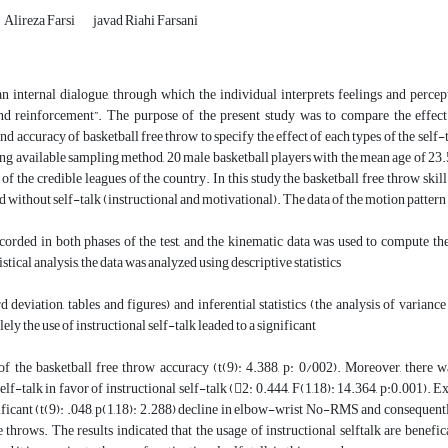
Alireza Farsi
javad Riahi Farsani
an internal dialogue, through which the individual interprets feelings and perce
and reinforcement”. The purpose of the present study was to compare the effect 
d accuracy of basketball free throw to specify the effect of each types of the self-t
ng available sampling method, 20 male basketball players with the mean age of 23.5
 of the credible leagues of the country. In this study the basketball free throw ski
d without self-talk (instructional and motivational). The data of the motion pattern 
corded in both phases of the test, and the kinematic data was used to compute 
tistical analysis, the data was analyzed using descriptive statistics
d deviation, tables and figures) and inferential statistics (the analysis of varia
ely the use of instructional self-talk leaded to a significant
 the basketball free throw accuracy (t(9): 4.388, p: 0/002). Moreover, there was
lf-talk in favor of instructional self-talk (2: 0.444, F(1,18): 14.364, p:0.001). Ex
nificant (t(9): .048, p(1,18): 2.288) decline in elbow-wrist No-RMS and conseque
e throws. The results indicated that the usage of instructional selftalk are benef