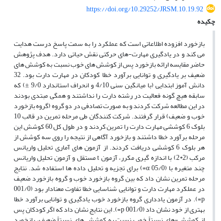
https://doi.org/10.29252/JRSM.10.19.92
چکیده
بازخورد افزوده اطلاعاتی است که عملکرد را به سمت پاسخ درست هدایت
می
کند و در یادگیری مهارت-های حرکتی نقش حیاتی دارد. هدف پژوهش
حاضر مقایسه ارائه بازخورد پس از کوشش
های خوب نسبت به کوشش
های
ضعیف بر یادگیری و توانایی برآورد خطا کودکان در مهارت دارت بود. 32
دانش
آموز ابتدایی (با میانگین سنی 4/10 و انحراف استاندارد 9/0
±
) که
سابقه هیچ گونه فعالیت در رشته دارت را نداشتند و همگی مبتدی بودند
در این مطالعه شرکت کردند و به صورت تصادفی در دو گروه (گروه بازخورد
خوب و ضعیف) قرار گرفتند. شرکت کنندگان طی مرحله تمرین در قالب 10
بلوک 6 کوششی مهارت دارت را تمرین کردند و در طول کل 60 کوشش این
مرحله برآورد خطا داشتند و بازخورد آگاهی از نتیجه را روی سه کوشش از
هر بلوک 6 کوششی دریافت کردند. از آزمون
های آماری تحلیل واریانس
مرکب (2*2) با اندازه
گیری مکرر، آزمون
t
مستقل و آزمون تحلیل واریانس
چند متغیره با (05/0
α
=) برای تجزیه و تحلیل داده
ها استفاده شد. نتایج
مرحله تمرین نشان داد که بین گروه بازخورد خوب و گروه بازخورد ضعیف
در عملکرد مهارت دارت و توانایی شناسایی خطا تفاوت معنادار بود (001/0
p
=). در آزمون یادداری گروه بازخورد خوب یادگیری و توانایی برآورد خطا
بهتری از خود نشان داد (001/0
p
=). این نتایج نشان داد که اگر کودکان پس
از کوشش-های نسبتاً خوب نسبت به کوشش
های نسبتاً ضعیف، بازخورد