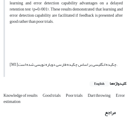
learning and error detection capability advantages on a delayed
retention test (p=0/001). These results demonstrated that learning and
error detection capability are facilitated if feedback is presented after
good rather than poor trials.
چکیده انگلیسی بر اساس چکیده فارسی دوباره نویسی شده است.
[M1]
کلیدواژه‌ها
English
Knowledge of results
Good trials
Poor trials
Dart throwing
Error
estimation
مراجع