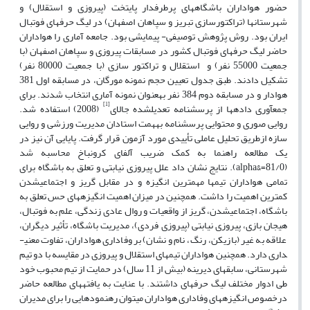
حضور هواداران باشگاه­های پرطرفدار پایتخت (پیروزی و استقلال) و
شهرستان­ها (تراکتورسازی تبریز و سپاهان اصفهان) در لیگ حرفه­ای فوتبال
ایران بود. روش پژوهش توصیفی- پیمایشی بود. جامعه آماری را هواداران
حاضر لیگ حرفه­ای فوتبال کشور در مسابقات پیروزی و سپاهان اصفهان (با
جمعیت 55000 نفر) و استقلال و تراکتور سازی (با جمعیت 80000 نفر)
تشکیل دادند. طبق جدول تعیین حجم نمونه مورگان، در مسابقه اول 381
هوادار و در مسابقه دوم 384 نفر به­عنوان نمونه آماری انتخاب شدند. برای
[1]
جمع­آوری داده­ها از پرسش­نامه تعدیل­شده جالای
(2008) استفاده شد.
روایی صوری و محتوایی پرسش­نامه به­همت استادان مدیریت ورزشی و روایی
سازه ازطریق تحلیل عاملی تأییدی مورد آزمون قرار گرفت. پایایی آن نیز در
یک مطالعه راهنما به کمک ضریب آلفای کرونباخ محاسبه شد
(81/0=&alpha). نتایج نشان داد علل پیروزی نیابتی و تعلق به باشگاه برای
تمامی هواداران تیم­ها مهم­ترین انگیزه­ و در مقابل گریز و اجتماعی­شدن
کمترین اهمیت را داشت. همچنین در میزان اهمیت انگیزه­های حس تعلق به
باشگاه، اجتماعی­شدن، گریز از واقعیات و روال عادی زندگی، علم به فوتبال،
هیجان بازی، پیروزی نیابتی (پیروزی فردی)، مدیریت باشگاه، تأثیر دیگران،
علاقه به غیر (بازیکن، رنگ، نام و نشان) بر وفاداری هواداران، تفاوت معنی­
داری دارد. همچنین هواداران تیم­های استقلال و پیروزی در مقایسه با دو تیم
شهرستانی، سابقه­ای دیرینه (بیش از 11 سال) در حمایت از تیم محبوب خود
طی ادوار مختلف لیگ حرفه­ای داشتند. با عنایت به یافته­های مطالعه حاضر
درخصوص انگیزه­های وفاداری هواداران می­توان رهنمودهایی را برای مدیران