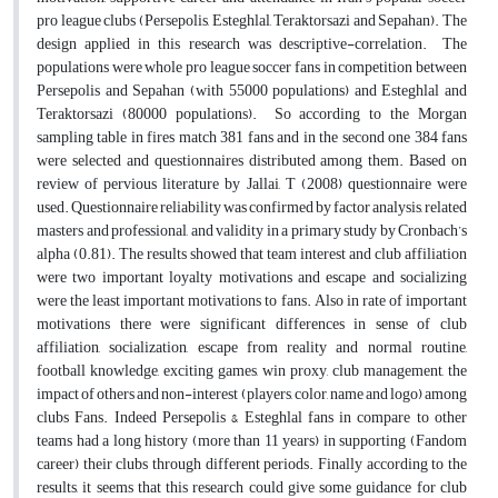
pro league clubs (Persepolis, Esteghlal, Teraktorsazi and Sepahan). The
design applied in this research was descriptive-correlation. The
populations were whole pro league soccer fans in competition between
Persepolis and Sepahan (with 55000 populations) and Esteghlal and
Teraktorsazi (80000 populations). So according to the Morgan
sampling table in fires match 381 fans and in the second one 384 fans
were selected and questionnaires distributed among them. Based on
review of pervious literature by Jallai, T (2008) questionnaire were
used. Questionnaire reliability was confirmed by factor analysis, related
masters and professional, and validity in a primary study by Cronbach’s
alpha (0.81). The results showed that team interest and club affiliation
were two important loyalty motivations and escape and socializing
were the least important motivations to fans. Also in rate of important
motivations there were significant differences in sense of club
affiliation, socialization, escape from reality and normal routine,
football knowledge, exciting games, win proxy, club management, the
impact of others and non-interest (players, color, name and logo) among
clubs Fans. Indeed Persepolis & Esteghlal fans in compare to other
teams had a long history (more than 11 years) in supporting (Fandom
career) their clubs through different periods. Finally according to the
results, it seems that this research could give some guidance for club