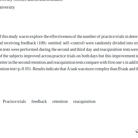
iversity
 this study was to explore the effectiveness of the number of practice trials in dete
d receiving feedback (100%, omitted, self-control) were randomly divided into six 
on tests were performed during the second and third day and reacquisition tests
 of the subjects improved across practice trials on both days but this improvement 
etter in the second retention and reacquisition tests compare with first one’s, in addi
ntion test (p<0.05). Results indicate that A task was more complex than B task, and t
Practice trials
feedback
retention
reacquisition
ت