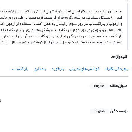
یافت، اما این بهبودی در روز دوم، در تکلیف ب به­شکل معناداری بهتر از تکلیف الف
نسبت به تکلیف ب پیچیده­تر است و میزان بهینه­ای از کوشش­های تمرینی لازم اس
کلیدواژه‌ها
پیچیدگی تکلیف
کوشش های تمرینی
بازخورد
یادداری
بازاکتساب
عنوان مقاله
English
s
نویسندگان
English