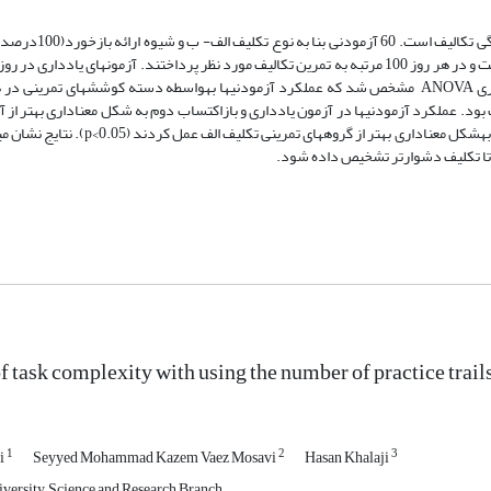
کنترل) به­شکل تصادفی در شش گروه قرار گرفتند. آزمودنی­ها در طی دو روز نخست و در هر روز 100 مرتبه به تمرین تکالیف مورد نظر پرداختند. آزمون
و آزمون­های بازاکتساب در روز سوم از ایشان به عمل آمد.با استفاده از آزمون آماری ANOVA مشخص شد که عملکرد آزمودنی­ها به­واسطه دسته کوشش­
 بود. عملکرد آزمودنی­ها در آزمون یادداری و بازاکتساب دوم به شکل معناداری بهتر از آ
بازاکتساب نخـست بود. در ضمن گـروه­های تمرینی تکلیف ب در آزمون­های یادداری به­شکل م
ت تا تکلیف دشوارتر تشخیص داده شود.
f task complexity with using the number of practice trail
1
2
3
i
Seyyed Mohammad Kazem Vaez Mosavi
Hasan Khalaji
versity, Science and Research Branch