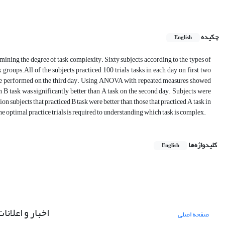
چکیده
English
rmining the degree of task complexity. Sixty subjects according to the types of
groups.All of the subjects practiced 100 trials tasks in each day on first two
 were performed on the third day. Using ANOVA with repeated measures showed
in B task was significantly better than A task on the second day. Subjects were
tion subjects that practiced B task were better than those that practiced A task in
he optimal practice trials is required to understanding which task is complex.
کلیدواژه‌ها
English
اخبار و اعلانا
صفحه اصلی