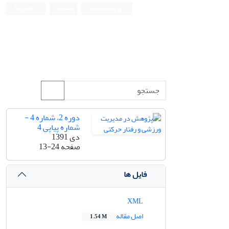
ورود به سامانه
ثبت نام
English
دوره 2، شماره 4 -
شماره پیاپی 4
دی 1391
صفحه
13-24
فایل ها
XML
اصل مقاله
1.54 M