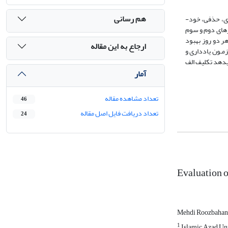
هم رسانی
هدف این مطالعه بررسی کارآمدی تعداد کوشش­های تمرینی در تعیین میزان پیچیدگی تکالیف است. 60 آزمودنی بنا به نوع تکلیف الف- ب و شیوه ارائه بازخورد(100درصدی، حذفی، خود­
­های یادداری در روزهای دوم و سوم
های تمرینی در هر دو روز بهبود
ارجاع به این مقاله
زمـون یادداری و
عناداری بهتر از گروه­های تمرینی تکلیف الف عمل کردند (p<0.05). نتایج نشان می­دهد تکلیف الف
آمار
تعداد مشاهده مقاله
46
تعداد دریافت فایل اصل مقاله
24
Evaluation o
Mehdi Roozbahan
1
Islamic Azad Uni