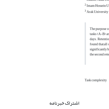
2
Imam Hossein Un
3
Arak University
The purpose of
tasks (A-B) an
days. Retenti
found that,all
significantly b
the second rete
Task complexity
اشتراک خبرنامه