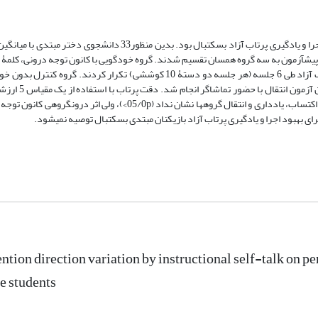
ش­آزمون به سه گروه همسان تقسیم شدند. گروه خودگویی با کانون توجه درونی، کلمۀ
"مچ" و گروه خودگویی با کانون توجه بیرونی کلمۀ "مرکز حلقه" را قبل از هر پرتاب آزاد طی 6 جلسه (هر جلسه دو دستۀ 10 کوششی) تکر
پرتاب آزاد پرداختند. آزمون یادداری 48 سا
قرار گرفت. نتایج تحلیل واریانس دو­عاملی ترکیبی و یک­طرفه، تفاوت معنی­داری بین اکتساب، یادداری و انتقال گروه­ها نشان نداد 
tention direction variation by instructional self-talk on 
e students