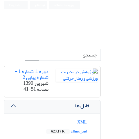
ورود به سامانه
ثبت نام
English
دوره 1، شماره 1 -
شماره پیاپی 2
شهریور 1390
صفحه
41-51
فایل ها
XML
اصل مقاله
623.17 K