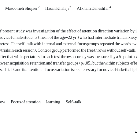
2
3
4
Masoomeh Shojaei
Hasan Khalaji
Afkham Daneshfar
 present study was investigation of the effect of attention direction variation by
novice female students (mean of the age=22 yr.) who had intermediate trait anxiet
retest. The self-talk with internal and external focus groups repeated the words “wri
0 trials in each session). Control group performed the free throws without self-talk.
after that with spectators. In each test, throw accuracy was measured by a 5-point
ween acquisition, retention, and transfer groups (p>.05), but the within subjects effe
 self-talk and its attentional focus variation is not necessary for novice Basketball p
hrow
Focus of attention
learning
Self-talk
ت