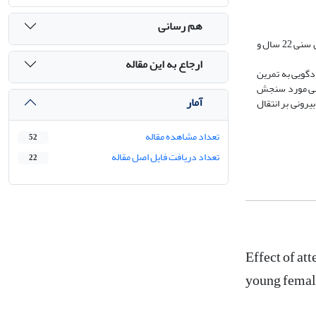
هم رسانی
هدف این تحقیق بررسی اثر تغییر جهت توجه با استفاده از خودگویی آموزشی بر اجرا و یادگیری پرتاب آزاد بسکتبال بود. بدین منظور33 دانشجوی دختر مبتدی با میانگین سنی 22 سال و
ارجاع به این مقاله
ار ­کردند. گروه کنترل بدون خودگویی به تمرین
عت پس از مرحلۀ اکتساب و پس از آن آزمون انتقال با حضور تماشاگر انجام شد. دقت پرتاب با استفاده از یک مقیاس 5 ارزشی مورد سنجش
آمار
(05/0p>)، ولی اثر درون­گروهی کانون توجه بیرونی بر انتقال
تعداد مشاهده مقاله
52
تعداد دریافت فایل اصل مقاله
22
Effect of at
young femal