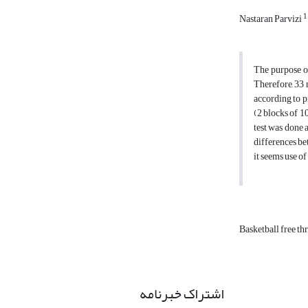
1
Nastaran Parvizi
The purpose of
Therefore, 33 
according to p
(2 blocks of 1
test was done 
differences bet
it seems use of
Basketball free t
اشتراک خبرنامه