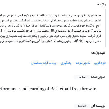
چکیده
اضطراب صفتی متوسط به صورت تصادفی انتخاب شدند. شرکت­کننده­ها بر اساس پی
معنی دار بود (05/0p<). بنابراین، استفاده از خودگویی و دستکاری جهت توجه آن برای بهبود اجرا و یادگیری پرتاب آزاد بازیکنان مبتدی بسکتبال توصیه نمی­شود.
کلیدواژه‌ها
خودگویی
کانون توجه
یادگیری
پرتاب آزاد بسکتبال
عنوان مقاله
English
performance and learning of Basketball free throw in
نویسندگان
English