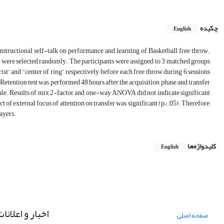
چکیده
English
 instructional self-talk on performance and learning of Basketball free throw.
y were selected randomly. The participants were assigned to 3 matched groups
st” and “center of ring”, respectively, before each free throw during 6 sessions
 Retention test was performed 48 hours after the acquisition phase and transfer
 scale. Results of mix 2-factor and one-way ANOVA did not indicate significant
ct of external focus of attention on transfer was significant (p<.05). Therefore,
layers.
کلیدواژه‌ها
English
اخبار و اعلانا
صفحه اصلی