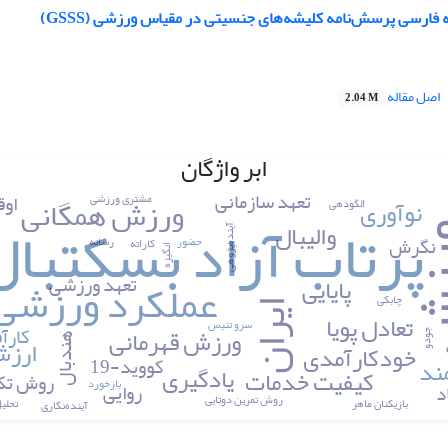
فارسی پرسش‌نامه کلیشه‌های جنسیتی در مقیاس ورزشی (GSSS)
اصل مقاله
2.04 M
ابر واژگان
تعهد سازمانی
اوق
ورزش همگانی
مشتری ورزشی
نوآوری
الگودهی
پرتاب آزاد بسکتبال
والیبال
زش
آینده‌پژوهی
نگرش
حضور
رسانه
کاراته
انگیزه
عملکرد ورزشی
تعهد ورزشی
پایایی
چابکی
ایران
تعادل پویا
سرو تنیس
کارآ
ورزش قهرمانی
جودو
ارزش
هندبال
خودکارآمدی
کووید-19
ند
یادگیری
کیفیت خدمات
روش تکل
بازخورد
روایی
د
روش تمرین دوتایی
بازیکنان ماهر
تحلی
آینده‌نگاری