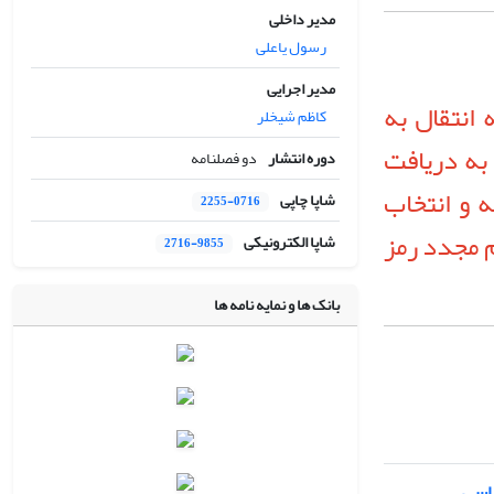
مدیر داخلی
رسول یاعلی
مدیر اجرایی
 انتقال به
کاظم شیخلر
به دریافت
دوره انتشار
دو فصلنامه
ه و انتخاب
شاپا چاپی
2255-0716
F)، اقدام به تنظیم مجدد رمز
شاپا الکترونیکی
2716-9855
بانک ها و نمایه نامه ها
ساسی