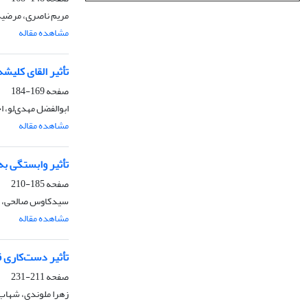
مریم ناصری، مرضیه ب
مشاهده مقاله
تأثیر القای کلیش
صفحه
169-184
ابوالفضل مهدی‌لو، ا
مشاهده مقاله
تأثیر وابستگی ب
صفحه
185-210
سیدکاوس صالحی، فر
مشاهده مقاله
تأثیر دست‌کاری 
صفحه
211-231
زهرا ملوندی، شهاب پ