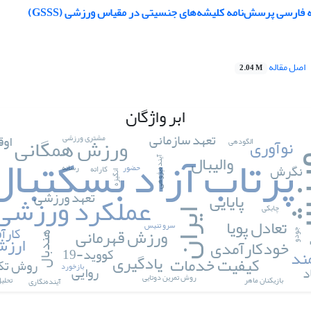
فارسی پرسش‌نامه کلیشه‌های جنسیتی در مقیاس ورزشی (GSSS)
اصل مقاله
2.04 M
ابر واژگان
تعهد سازمانی
اوق
ورزش همگانی
مشتری ورزشی
نوآوری
الگودهی
پرتاب آزاد بسکتبال
والیبال
زش
آینده‌پژوهی
نگرش
حضور
رسانه
کاراته
انگیزه
عملکرد ورزشی
تعهد ورزشی
پایایی
چابکی
ایران
تعادل پویا
سرو تنیس
کارآ
ورزش قهرمانی
جودو
ارزش
هندبال
خودکارآمدی
کووید-19
ند
یادگیری
کیفیت خدمات
روش تکل
بازخورد
روایی
د
روش تمرین دوتایی
بازیکنان ماهر
تحلی
آینده‌نگاری