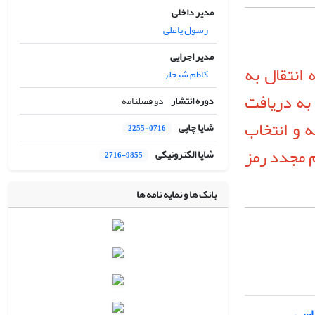
مدیر داخلی
رسول یاعلی
مدیر اجرایی
 انتقال به
کاظم شیخلر
به دریافت
دوره انتشار
دو فصلنامه
ه و انتخاب
شاپا چاپی
2255-0716
F)، اقدام به تنظیم مجدد رمز
شاپا الکترونیکی
2716-9855
بانک ها و نمایه نامه ها
ساسی