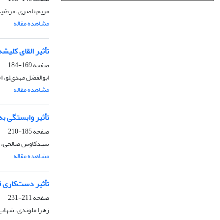
مریم ناصری، مرضیه ب
مشاهده مقاله
تأثیر القای کلیش
صفحه
169-184
ابوالفضل مهدی‌لو، ا
مشاهده مقاله
تأثیر وابستگی ب
صفحه
185-210
سیدکاوس صالحی، فر
مشاهده مقاله
تأثیر دست‌کاری 
صفحه
211-231
زهرا ملوندی، شهاب پ